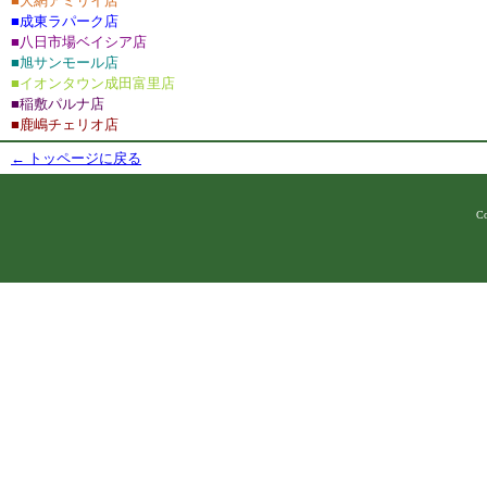
■大網アミリイ店
■成東ラパーク店
■八日市場ベイシア店
■旭サンモール店
■イオンタウン成田富里店
■稲敷パルナ店
■鹿嶋チェリオ店
← トッページに戻る
Co