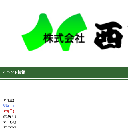
イベント情報
8/7(金)
8/8(土)
8/9(日)
8/10(月)
8/11(火)
8/12(水)