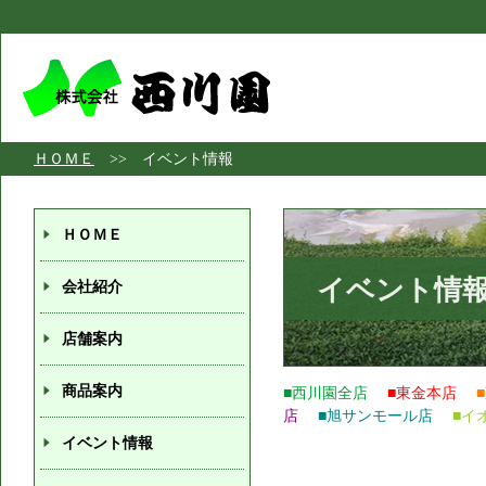
ＨＯＭＥ
>> イベント情報
ＨＯＭＥ
イベント情
会社紹介
店舗案内
商品案内
■西川園全店
■東金本店
店
■旭サンモール店
■イ
イベント情報