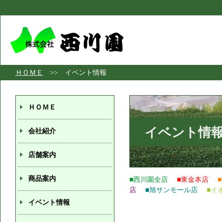
ＨＯＭＥ
>> イベント情報
ＨＯＭＥ
イベント情
会社紹介
店舗案内
商品案内
■西川園全店
■東金本店
店
■旭サンモール店
■イ
イベント情報