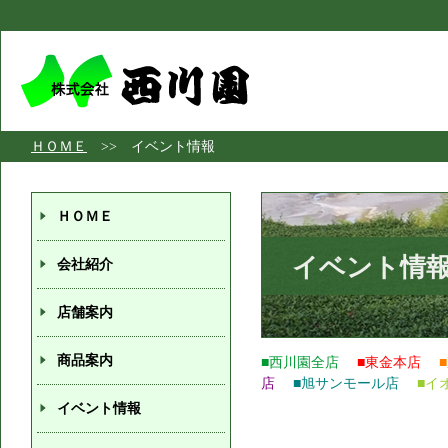
ＨＯＭＥ
>> イベント情報
ＨＯＭＥ
イベント情
会社紹介
店舗案内
商品案内
■西川園全店
■東金本店
店
■旭サンモール店
■イ
イベント情報