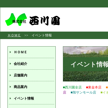
ＨＯＭＥ
>> イベント情報
ＨＯＭＥ
イベント情
会社紹介
店舗案内
商品案内
■西川園全店
■東金本店
店
■旭サンモール店
■イ
イベント情報